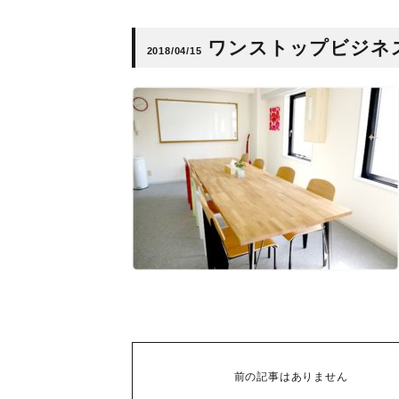
ワンストップビジネ
2018/04/15
前の記事はありません