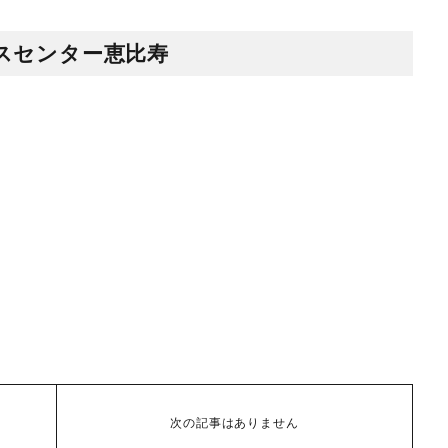
スセンター恵比寿
次の記事はありません