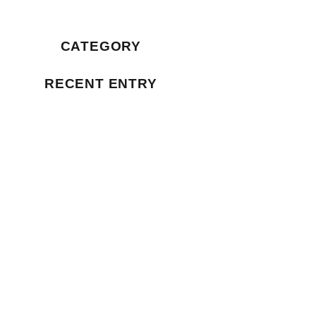
CATEGORY
RECENT ENTRY